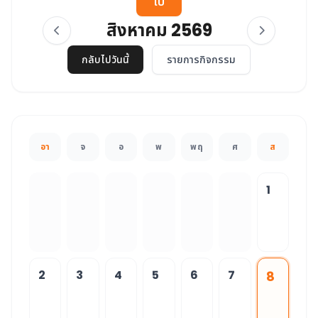
ไป
สิงหาคม 2569
กลับไปวันนี้
รายการกิจกรรม
อา
จ
อ
พ
พฤ
ศ
ส
1
2
3
4
5
6
7
8